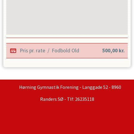
Pris pr. rate
/
Fodbold Old
500,00
kr.
Hørning Gymnastik Forening - Langgade 52 - 8960
Randers SØ - Tlf: 26235118