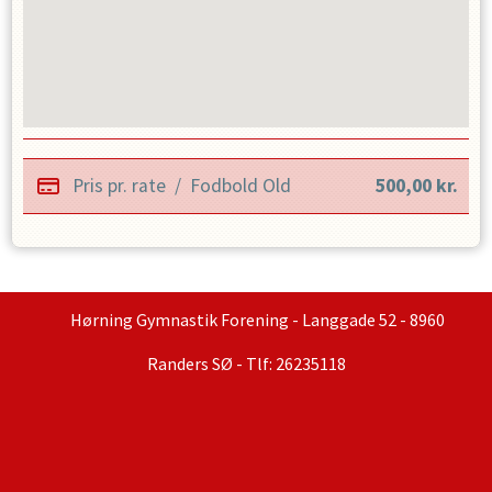
Pris pr. rate
/
Fodbold Old
500,00
kr.
Hørning Gymnastik Forening - Langgade 52 - 8960
Randers SØ - Tlf: 26235118