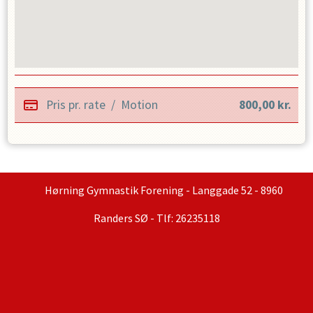
Pris pr. rate
/
Motion
800,00
kr.
Hørning Gymnastik Forening - Langgade 52 - 8960
Randers SØ - Tlf: 26235118